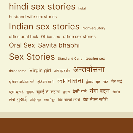
hindi sex stories
hotal
husband wife sex stories
Indian sex stories
Nonveg Story
office anal fuck
Office sex
office sex stories
Oral Sex
Savita bhabhi
Sex Stories
teacher sex
Stand and Carry
अन्तर्वासना
Virgin girl
अंग प्रदर्शन
threesome
कामवासना
गैर मर्द
इंडियन कॉलेज गर्ल
इंडियन भाभी
कुँवारी चूत
गांड
नंगा बदन
देसी गर्ल
चुदाई की कहानी
चुची चुसाई
चुदाई
चुदास
रोमांस
लंड चुसाई
हॉट सेक्स स्टोरी
हिंदी सेक्सी स्टोरी
स्वीइंग पूल
हस्त मैथुन