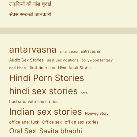
लड़कियों की गांड चुदाई
सेक्स सम्बन्धी जानकारी
antarvasna
antravasna
antar vasna
Audio Sex Stories
Best Sex Positions
bollywood fantasy
first time sex
Hindi Adult Stories
desi bhabi
Hindi Porn Stories
hindi sex stories
hotal
husband wife sex stories
Indian sex stories
Nonveg Story
office anal fuck
Office sex
office sex stories
Oral Sex
Savita bhabhi