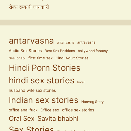
सेक्स सम्बन्धी जानकारी
antarvasna
antravasna
antar vasna
Audio Sex Stories
Best Sex Positions
bollywood fantasy
first time sex
Hindi Adult Stories
desi bhabi
Hindi Porn Stories
hindi sex stories
hotal
husband wife sex stories
Indian sex stories
Nonveg Story
office anal fuck
Office sex
office sex stories
Oral Sex
Savita bhabhi
Sex Stories