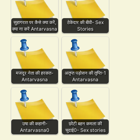
सुहागरात पर कैसे क्या करें,
ठेकेदार की बीवी- Sex
क्या ना करें Antarvasna
Stories
मजदूर नेता की हरकत-
अतृप्त पड़ोसन की तृप्ति-1
Antarvasna
Antarvasna
उषा की कहानी-
छोटी बहन कमला की
Antarvasna0
चुदाई0- Sex stories