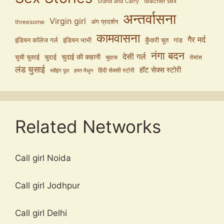
teacher sex
Stand and Carry
अन्तर्वासना
Virgin girl
अंग प्रदर्शन
threesome
कामवासना
गैर मर्द
इंडियन कॉलेज गर्ल
इंडियन भाभी
कुँवारी चूत
गांड
नंगा बदन
देसी गर्ल
चुदाई की कहानी
चुची चुसाई
चुदाई
चुदास
रोमांस
लंड चुसाई
हॉट सेक्स स्टोरी
हिंदी सेक्सी स्टोरी
स्वीइंग पूल
हस्त मैथुन
Related Networks
Call girl Noida
Call girl Jodhpur
Call girl Delhi