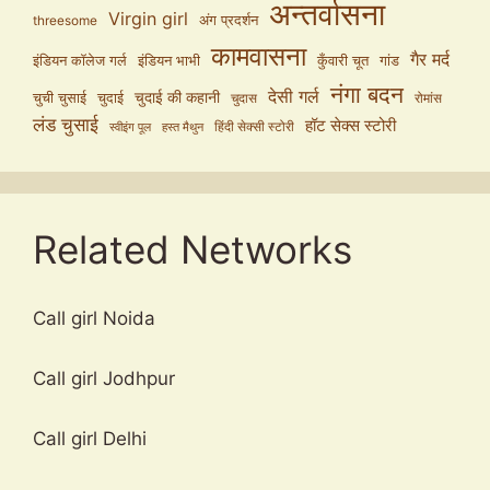
अन्तर्वासना
Virgin girl
अंग प्रदर्शन
threesome
कामवासना
गैर मर्द
इंडियन कॉलेज गर्ल
इंडियन भाभी
कुँवारी चूत
गांड
नंगा बदन
देसी गर्ल
चुदाई की कहानी
चुची चुसाई
चुदाई
चुदास
रोमांस
लंड चुसाई
हॉट सेक्स स्टोरी
हिंदी सेक्सी स्टोरी
स्वीइंग पूल
हस्त मैथुन
Related Networks
Call girl Noida
Call girl Jodhpur
Call girl Delhi