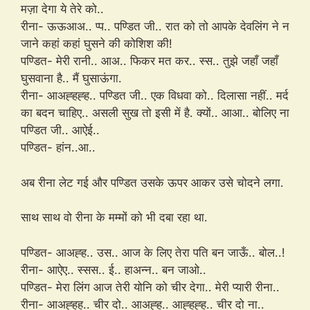
मज़ा देगा ये तेरे को..
रीना- ऊऊआअ.. प्प.. पण्डित जी.. रात को तो आपके देवलिंग ने न
जाने कहां कहां घुसने की कोशिश की!
पण्डित- मेरी रानी.. आअ.. फिकर मत कर.. स्स.. तुझे जहाँ जहाँ
घुसवाना है.. मैं घुसाऊंगा.
रीना- आअह्हह्ह.. पण्डित जी.. एक विधवा को.. दिलासा नहीं.. मर्द
का बदन चाहिए.. असली सुख तो इसी में है. क्यों.. आआ.. बोलिए ना
पण्डित जी.. आऐई..
पण्डित- हांन..आ..
अब रीना लेट गई और पण्डित उसके ऊपर आकर उसे चोदने लगा.
साथ साथ वो रीना के मम्मों को भी दबा रहा था.
पण्डित- आअह्ह.. उस.. आज के लिए तेरा पति बन जाऊँ.. बोल..!
रीना- आऐए.. स्सस.. ई.. हाअन्न.. बन जाओ..
पण्डित- मेरा लिंग आज तेरी योनि को चीर देगा.. मेरी प्यारी रीना..
रीना- आअह्हह.. चीर दो.. आअह्ह.. आह्हह्ह.. चीर दो ना..