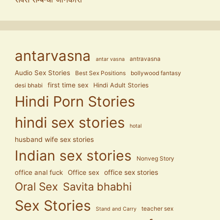
antarvasna
antravasna
antar vasna
Audio Sex Stories
Best Sex Positions
bollywood fantasy
first time sex
Hindi Adult Stories
desi bhabi
Hindi Porn Stories
hindi sex stories
hotal
husband wife sex stories
Indian sex stories
Nonveg Story
office anal fuck
Office sex
office sex stories
Oral Sex
Savita bhabhi
Sex Stories
teacher sex
Stand and Carry