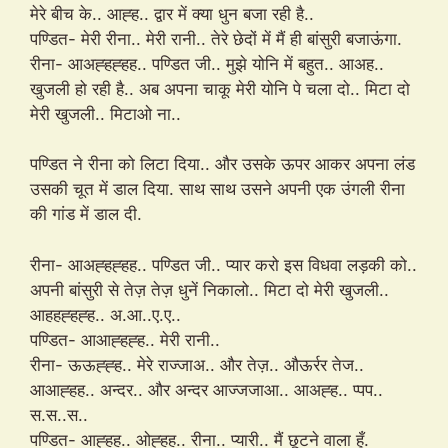
मेरे बीच के.. आह्ह.. द्वार में क्या धुन बजा रही है..
पण्डित- मेरी रीना.. मेरी रानी.. तेरे छेदों में मैं ही बांसुरी बजाऊंगा.
रीना- आअह्हह्हह.. पण्डित जी.. मुझे योनि में बहुत.. आअह..
खुजली हो रही है.. अब अपना चाकू मेरी योनि पे चला दो.. मिटा दो
मेरी खुजली.. मिटाओ ना..
पण्डित ने रीना को लिटा दिया.. और उसके ऊपर आकर अपना लंड
उसकी चूत में डाल दिया. साथ साथ उसने अपनी एक उंगली रीना
की गांड में डाल दी.
रीना- आअह्हह्हह.. पण्डित जी.. प्यार करो इस विधवा लड़की को..
अपनी बांसुरी से तेज़ तेज़ धुनें निकालो.. मिटा दो मेरी खुजली..
आहहह्हह्ह.. अ.आ..ए.ए..
पण्डित- आआह्हह्ह.. मेरी रानी..
रीना- ऊऊह्ह्ह.. मेरे राज्जाअ.. और तेज़.. औऊर्रर तेज..
आआह्हह.. अन्दर.. और अन्दर आज्जजाआ.. आअह्ह.. प्पप..
स.स..स..
पण्डित- आह्हह.. ओह्हह.. रीना.. प्यारी.. मैं छूटने वाला हूँ.