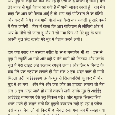
और मुझ से कहा कि क्या कर रहे हो ऐसा कोई करता है भला। देख
तेरे बजह से मुझे पेशाब आ गयी है मैं अभी जाकर आती हूं। तब मैने
कहा कि आप को पेशाब आई है तो आप यहां पोजिशन ले के बैठिये
और कर दीजिये। तब मामी बोली यहां कैसे कर सकती हूं सारे कमरे
में फ़ैल जायेगी। फ़िर मैं बोला कि आप पोजिशन ले लीजिये और मैं
आप के नीचे सो जाता हूं और मैं सो गया फ़िर ओ मेरे मुंह के पास
अपनी चूत सेट करके मेरे मुंह में पेशाब करने लगी।
हाय क्या स्वाद था उसका स्वीट के साथ नमकीन भी था। इस से
मुझ में स्फ़ूर्ति आ गयी और वहीं पे मैने मामी को लिटाया और उनके
चूत पे मेरा टाइट लंड रखकर रगड़ने लगा। और फ़िर ५ मिनट के
बाद मैने एक स्ट्रोक लगाते ही मेरा लंड २ इंच अंदर जाते ही मामी
चिल्ला उठी आईईईईइग उनके मुंह से सिसकारियां सुनकर मैं और
मूड में आ गया। और मैने और जरा जोर का झटका लगाया तो मेरा
लंड ३ इंच अंदर जाते ही मामी तड़पने लगी उनके मुंह से आईईइ
आईईईई ग्गग्गग्गग ऐसे सुर निकल पड़े। और मुझसे सिसकारियां
भरते भरते ही कहने लगी कि मुझसे बरदास्त नहीं हो रहा है प्लीज
उसे बाहर निकालो न! फिर मैं २ मिनट रुक गया जब मैं समझ गया