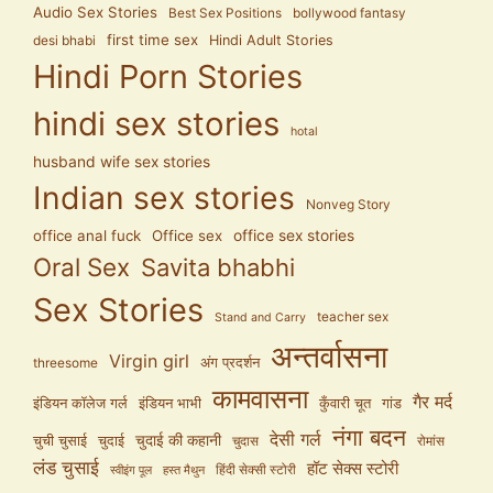
Audio Sex Stories
Best Sex Positions
bollywood fantasy
first time sex
Hindi Adult Stories
desi bhabi
Hindi Porn Stories
hindi sex stories
hotal
husband wife sex stories
Indian sex stories
Nonveg Story
office anal fuck
Office sex
office sex stories
Oral Sex
Savita bhabhi
Sex Stories
teacher sex
Stand and Carry
अन्तर्वासना
Virgin girl
अंग प्रदर्शन
threesome
कामवासना
गैर मर्द
इंडियन कॉलेज गर्ल
इंडियन भाभी
कुँवारी चूत
गांड
नंगा बदन
देसी गर्ल
चुदाई की कहानी
चुची चुसाई
चुदाई
चुदास
रोमांस
लंड चुसाई
हॉट सेक्स स्टोरी
हिंदी सेक्सी स्टोरी
स्वीइंग पूल
हस्त मैथुन