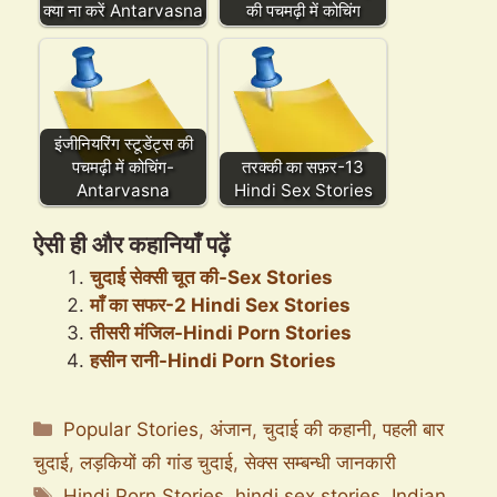
क्या ना करें Antarvasna
की पचमढ़ी में कोचिंग
इंजीनियरिंग स्टूडेंट्स की
पचमढ़ी में कोचिंग-
तरक्की का सफ़र-13
Antarvasna
Hindi Sex Stories
ऐसी ही और कहानियाँ पढ़ें
चुदाई सेक्सी चूत की-Sex Stories
माँ का सफर-2 Hindi Sex Stories
तीसरी मंजिल-Hindi Porn Stories
हसीन रानी-Hindi Porn Stories
Categories
Popular Stories
,
अंजान
,
चुदाई की कहानी
,
पहली बार
चुदाई
,
लड़कियों की गांड चुदाई
,
सेक्स सम्बन्धी जानकारी
Tags
Hindi Porn Stories
,
hindi sex stories
,
Indian