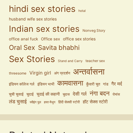
hindi sex stories
hotal
husband wife sex stories
Indian sex stories
Nonveg Story
office anal fuck
Office sex
office sex stories
Oral Sex
Savita bhabhi
Sex Stories
teacher sex
Stand and Carry
अन्तर्वासना
Virgin girl
अंग प्रदर्शन
threesome
कामवासना
गैर मर्द
इंडियन कॉलेज गर्ल
इंडियन भाभी
कुँवारी चूत
गांड
नंगा बदन
देसी गर्ल
चुदाई की कहानी
चुची चुसाई
चुदाई
चुदास
रोमांस
लंड चुसाई
हॉट सेक्स स्टोरी
हिंदी सेक्सी स्टोरी
स्वीइंग पूल
हस्त मैथुन