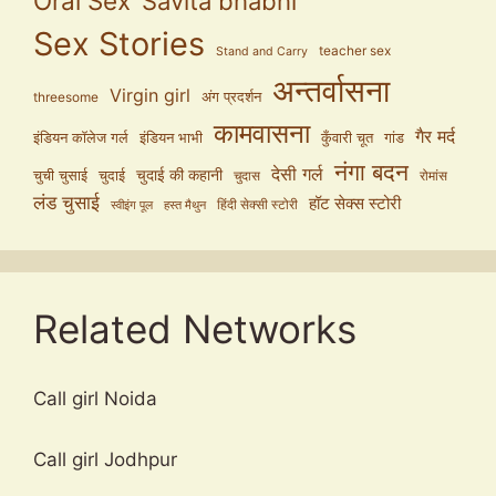
Oral Sex
Savita bhabhi
Sex Stories
teacher sex
Stand and Carry
अन्तर्वासना
Virgin girl
अंग प्रदर्शन
threesome
कामवासना
गैर मर्द
इंडियन कॉलेज गर्ल
इंडियन भाभी
कुँवारी चूत
गांड
नंगा बदन
देसी गर्ल
चुदाई की कहानी
चुची चुसाई
चुदाई
चुदास
रोमांस
लंड चुसाई
हॉट सेक्स स्टोरी
हिंदी सेक्सी स्टोरी
स्वीइंग पूल
हस्त मैथुन
Related Networks
Call girl Noida
Call girl Jodhpur