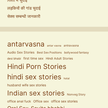
रिश्तों में चुदाई
लड़कियों की गांड चुदाई
सेक्स सम्बन्धी जानकारी
antarvasna
antravasna
antar vasna
Audio Sex Stories
Best Sex Positions
bollywood fantasy
first time sex
Hindi Adult Stories
desi bhabi
Hindi Porn Stories
hindi sex stories
hotal
husband wife sex stories
Indian sex stories
Nonveg Story
office anal fuck
Office sex
office sex stories