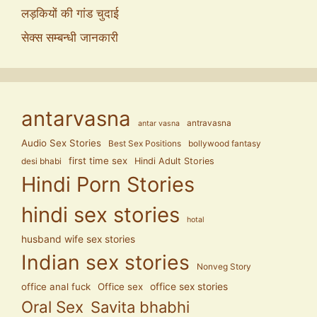
लड़कियों की गांड चुदाई
सेक्स सम्बन्धी जानकारी
antarvasna
antravasna
antar vasna
Audio Sex Stories
Best Sex Positions
bollywood fantasy
first time sex
Hindi Adult Stories
desi bhabi
Hindi Porn Stories
hindi sex stories
hotal
husband wife sex stories
Indian sex stories
Nonveg Story
office anal fuck
Office sex
office sex stories
Oral Sex
Savita bhabhi