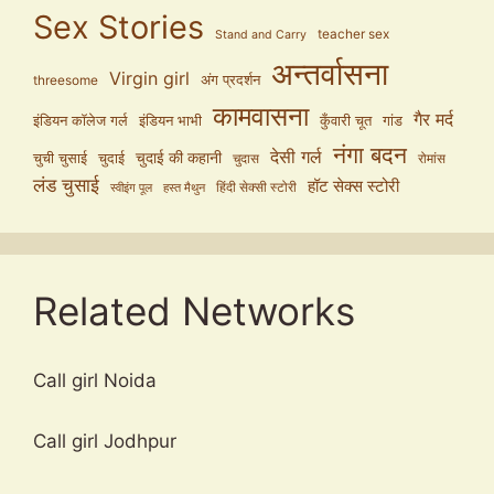
Sex Stories
teacher sex
Stand and Carry
अन्तर्वासना
Virgin girl
अंग प्रदर्शन
threesome
कामवासना
गैर मर्द
इंडियन कॉलेज गर्ल
इंडियन भाभी
कुँवारी चूत
गांड
नंगा बदन
देसी गर्ल
चुदाई की कहानी
चुची चुसाई
चुदाई
चुदास
रोमांस
लंड चुसाई
हॉट सेक्स स्टोरी
हिंदी सेक्सी स्टोरी
स्वीइंग पूल
हस्त मैथुन
Related Networks
Call girl Noida
Call girl Jodhpur