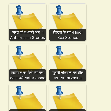
औरत की धधकती आग-1
होस्टल के मजे-Hindi
Antarvasna Stories
Sex Stories
सुहागरात पर कैसे क्या करें,
कुंवारी नौकरानी का शील
क्या ना करें Antarvasna
भंग- Antarvasna