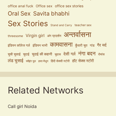
office anal fuck
Office sex
office sex stories
Oral Sex
Savita bhabhi
Sex Stories
teacher sex
Stand and Carry
अन्तर्वासना
Virgin girl
अंग प्रदर्शन
threesome
कामवासना
गैर मर्द
इंडियन कॉलेज गर्ल
इंडियन भाभी
कुँवारी चूत
गांड
नंगा बदन
देसी गर्ल
चुदाई की कहानी
चुची चुसाई
चुदाई
चुदास
रोमांस
लंड चुसाई
हॉट सेक्स स्टोरी
हिंदी सेक्सी स्टोरी
स्वीइंग पूल
हस्त मैथुन
Related Networks
Call girl Noida