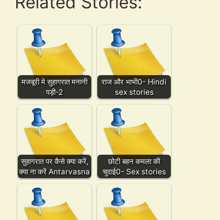
Related Stories:
मजबूरी मे सुहागरात मनानी
राज और भाभी0- Hindi
पड़ी-2
sex stories
सुहागरात पर कैसे क्या करें,
छोटी बहन कमला की
क्या ना करें Antarvasna
चुदाई0- Sex stories