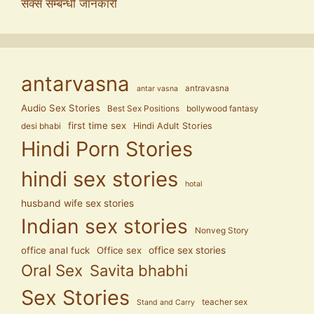
सेक्स सम्बन्धी जानकारी
antarvasna
antravasna
antar vasna
Audio Sex Stories
Best Sex Positions
bollywood fantasy
first time sex
Hindi Adult Stories
desi bhabi
Hindi Porn Stories
hindi sex stories
hotal
husband wife sex stories
Indian sex stories
Nonveg Story
office anal fuck
Office sex
office sex stories
Oral Sex
Savita bhabhi
Sex Stories
teacher sex
Stand and Carry