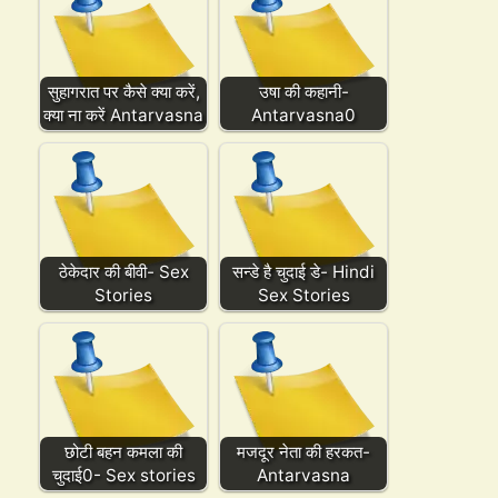
सुहागरात पर कैसे क्या करें,
उषा की कहानी-
क्या ना करें Antarvasna
Antarvasna0
ठेकेदार की बीवी- Sex
सन्डे है चुदाई डे- Hindi
Stories
Sex Stories
छोटी बहन कमला की
मजदूर नेता की हरकत-
चुदाई0- Sex stories
Antarvasna