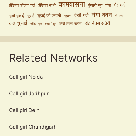
कामवासना
गैर मर्द
इंडियन कॉलेज गर्ल
इंडियन भाभी
कुँवारी चूत
गांड
नंगा बदन
देसी गर्ल
चुदाई की कहानी
चुची चुसाई
चुदाई
चुदास
रोमांस
लंड चुसाई
हॉट सेक्स स्टोरी
हिंदी सेक्सी स्टोरी
स्वीइंग पूल
हस्त मैथुन
Related Networks
Call girl Noida
Call girl Jodhpur
Call girl Delhi
Call girl Chandigarh