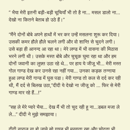
” भैया मेरी इतनी बड़ी-बड़ी चूचियाँ भी तो है ना… मसल डालो ना…
देखो ना कितने बेताब हो उठे हैं।”
“मैंने दोनों बोबे अपने हाथों में भर कर उन्हें मसलना शुरू कर दिया।
उसकी कमर हौले हौले चलने लगी और वो शान्ति से चुदने लगी।
उसे बड़ा ही आनन्द आ रहा था। मेरे लण्ड में भी वासना की मिठास
भरने लगी थी। उसके मस्त बोबे और चुचूक घुमा रहा था और हम
दोनों जवानी का लुफ़्त उठा रहे थे… पर हाय ये जीजू भी… मेरी मस्त
गोल गाण्ड देख कर उनसे रहा नहीं गया… उनका कड़क तन्नाया
हुआ लण्ड मेरी गान्ड में घुस पडा। मेरी गाण्ड तो कल से दर्द कर रही
थी, मैं दर्द से बिलख उठा,”दीदी ये देखो ना जीजू को … फिर से मेरी
गाण्ड मार रहे हैं…!”
“सह ले मेरे प्यारे भैया… देख मैं भी तो चुद रही हू ना…डबल मजा ले
ले…” दीदी ने मुझे समझाया।
दीदी नाराज ना हो जाये सो गाण्ड भी मरवाता रहा औए चोदता भी