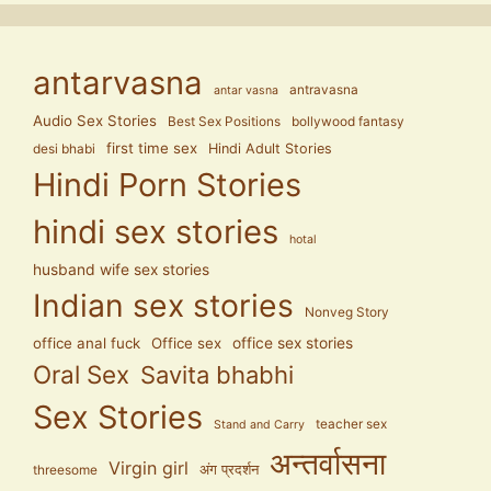
antarvasna
antravasna
antar vasna
Audio Sex Stories
Best Sex Positions
bollywood fantasy
first time sex
Hindi Adult Stories
desi bhabi
Hindi Porn Stories
hindi sex stories
hotal
husband wife sex stories
Indian sex stories
Nonveg Story
office anal fuck
Office sex
office sex stories
Oral Sex
Savita bhabhi
Sex Stories
teacher sex
Stand and Carry
अन्तर्वासना
Virgin girl
अंग प्रदर्शन
threesome