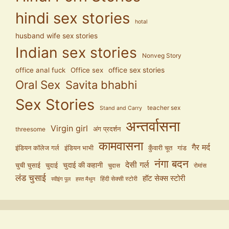
hindi sex stories
hotal
husband wife sex stories
Indian sex stories
Nonveg Story
office anal fuck
Office sex
office sex stories
Oral Sex
Savita bhabhi
Sex Stories
teacher sex
Stand and Carry
अन्तर्वासना
Virgin girl
अंग प्रदर्शन
threesome
कामवासना
गैर मर्द
इंडियन कॉलेज गर्ल
इंडियन भाभी
कुँवारी चूत
गांड
नंगा बदन
देसी गर्ल
चुदाई की कहानी
चुची चुसाई
चुदाई
चुदास
रोमांस
लंड चुसाई
हॉट सेक्स स्टोरी
हिंदी सेक्सी स्टोरी
स्वीइंग पूल
हस्त मैथुन