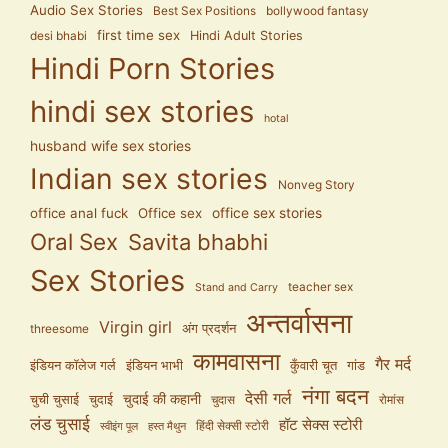
Audio Sex Stories
Best Sex Positions
bollywood fantasy
first time sex
Hindi Adult Stories
desi bhabi
Hindi Porn Stories
hindi sex stories
hotal
husband wife sex stories
Indian sex stories
Nonveg Story
office anal fuck
Office sex
office sex stories
Oral Sex
Savita bhabhi
Sex Stories
teacher sex
Stand and Carry
अन्तर्वासना
Virgin girl
अंग प्रदर्शन
threesome
कामवासना
गैर मर्द
इंडियन कॉलेज गर्ल
इंडियन भाभी
कुँवारी चूत
गांड
नंगा बदन
देसी गर्ल
चुदाई की कहानी
चुची चुसाई
चुदाई
चुदास
रोमांस
लंड चुसाई
हॉट सेक्स स्टोरी
हिंदी सेक्सी स्टोरी
स्वीइंग पूल
हस्त मैथुन