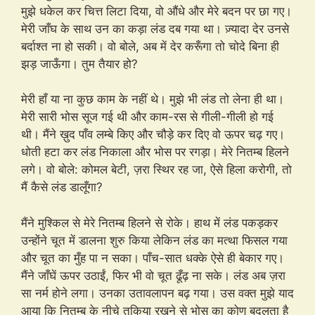
मुझे धकेल कर चित्त लिटा दिया, वो औंधे और मेरे बदन पर छा गए।
मेरी जाँघ के साथ उन का कड़ा लंड दब गया था। ज़्यादा देर उनसे
बर्दाश्त ना हो सकी। वो बोले, अब में देर करूँगा तो चोदे बिना ही
झड़ जाऊँगा। तुम तैयार हो?
मेरी हाँ या ना कुछ काम के नहीं थे। मुझे भी लंड तो लेना ही था।
मेरी सारी भोस सूज गई थी और काम-रस से गीली-गीली हो गई
थी। मैंने ख़ुद पाँव लम्बे किए और चौड़े कर दिए वो ऊपर चढ़ गए।
धोती हटा कर लंड निकाला और भोस पर रगड़ा। मेरे नितम्ब हिलने
लगे। वो बोले: कोमल बेटी, ज़रा स्थिर रह जा, ऐसे हिला करोगी, तो
मैं कैसे लंड डालूँगा?
मैंने मुश्किल से मेरे नितम्ब हिलने से रोके। हाथ में लंड पकड़कर
उन्होंने चूत में डालना शुरु किया लेकिन लंड का मत्था फिसल गया
और चूत का मुँह पा न सका। पाँच-सात धक्के ऐसे ही बेकार गए।
मैंने जाँघें ऊपर उठाईं, फिर भी वो चूत ढूँढ़ ना सके। लंड अब ज़रा
सा नर्म होने लगा। उनका उतावलापन बढ़ गया। उस वक्त मुझे याद
आया कि नितम्ब के नीचे तकिया रखने से भोस का कोण बदलता है