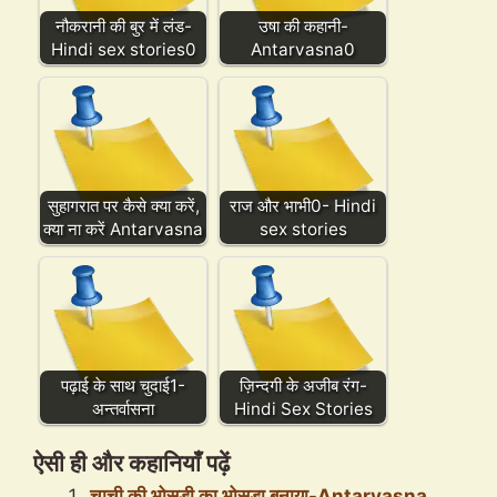
नौकरानी की बुर में लंड-
उषा की कहानी-
Hindi sex stories0
Antarvasna0
सुहागरात पर कैसे क्या करें,
राज और भाभी0- Hindi
क्या ना करें Antarvasna
sex stories
पढ़ाई के साथ चुदाई1-
ज़िन्दगी के अजीब रंग-
अन्तर्वासना
Hindi Sex Stories
ऐसी ही और कहानियाँ पढ़ें
चाची की भोसड़ी का भोसड़ा बनाया-Antarvasna