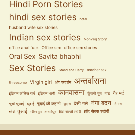
Hindi Porn Stories
hindi sex stories
hotal
husband wife sex stories
Indian sex stories
Nonveg Story
office anal fuck
Office sex
office sex stories
Oral Sex
Savita bhabhi
Sex Stories
teacher sex
Stand and Carry
अन्तर्वासना
Virgin girl
अंग प्रदर्शन
threesome
कामवासना
गैर मर्द
इंडियन कॉलेज गर्ल
इंडियन भाभी
कुँवारी चूत
गांड
नंगा बदन
देसी गर्ल
चुदाई की कहानी
चुची चुसाई
चुदाई
चुदास
रोमांस
लंड चुसाई
हॉट सेक्स स्टोरी
हिंदी सेक्सी स्टोरी
स्वीइंग पूल
हस्त मैथुन