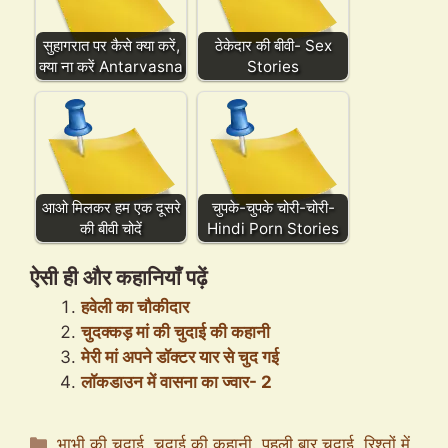
सुहागरात पर कैसे क्या करें,
ठेकेदार की बीवी- Sex
क्या ना करें Antarvasna
Stories
आओ मिलकर हम एक दूसरे
चुपके-चुपके चोरी-चोरी-
की बीवी चोदें
Hindi Porn Stories
ऐसी ही और कहानियाँ पढ़ें
हवेली का चौकीदार
चुदक्कड़ मां की चुदाई की कहानी
मेरी मां अपने डॉक्टर यार से चुद गई
लॉकडाउन में वासना का ज्वार- 2
Categories
भाभी की चुदाई
,
चुदाई की कहानी
,
पहली बार चुदाई
,
रिश्तों में