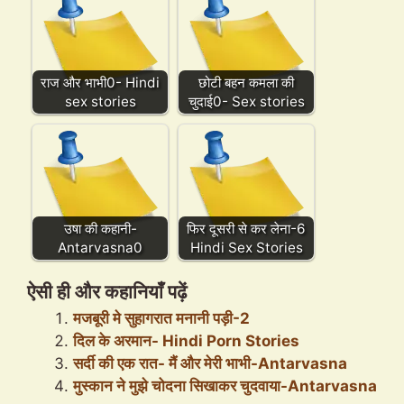
राज और भाभी0- Hindi
छोटी बहन कमला की
sex stories
चुदाई0- Sex stories
उषा की कहानी-
फिर दूसरी से कर लेना-6
Antarvasna0
Hindi Sex Stories
ऐसी ही और कहानियाँ पढ़ें
मजबूरी मे सुहागरात मनानी पड़ी-2
दिल के अरमान- Hindi Porn Stories
सर्दी की एक रात- मैं और मेरी भाभी-Antarvasna
मुस्कान ने मुझे चोदना सिखाकर चुदवाया-Antarvasna