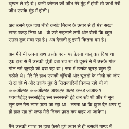
चुम्बन ले रहे थे। कभी कोमल की जीभ मेरे मुंह में होती तो कभी मेरी
जीभ उसके मुंह में होती।
अब उसने एक हाथ नीचे करके निकर के ऊपर से ही मेरा सख्त
लण्ड पकड़ लिया था। वो उसे सहलाने लगी और बोली कि बहुत
उछल कूद मचा रहा है। अब देखती हू इसमें कितना दम है।
अब मैंने भी अपना हाथ उसके बदन पर फ़ेरना चालू कर दिया था।
एक हाथ से मैं उसकी चूंची दबा रहा था तो दूसरे से मैं उसके गोल
गोल नर्म चूतड़ो को दबा रहा था। सच में उसके चूतड़ बहुत ही
गठीले थे। मेरे मेरे हाथ उसकी चूंचियों और चूतड़ों के गोलो को जोर
से द्बा रहे थे और उसके मुंह से सिसकारियाँ निकल रही थी वो
ऊऊओह्हह ऊऊओह्हह आआह्ह अह्ह हह्हह आआअय
ययययिईईए स्ससीईईइ स्स स्सस्ससी ईई कर रही थी और ये सुन
सुन कर मेरा लण्ड फ़टा जा रहा था। लगता था कि कुछ देर अगर यूं
ही हाल रहा तो लण्ड मेरी निकर फ़ाड़ कर बाहर आ जायेगा।
मैंने उसकी गाण्ड पर हाथ फ़ेरते हुये ऊपर से ही उसकी गाण्ड में