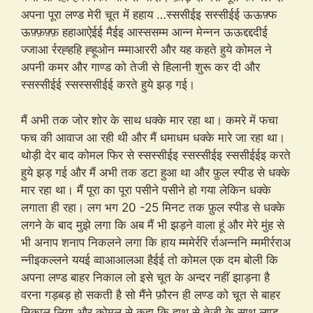
अपना पूरा लण्ड मेरी चूत में हहाय …स्ससीईइ सस्सीईई ऊऊफ़्फ
ऊफ़्फ़फ़्फ़ हहाआऐईई मैईइ आस्ससम्म आन्न मेन्नन ऊऊद्दद्ददीई
ज्जाआ र्ररह्हहि ह्हूओन म्म्माआररी और यह कहते हुये कोमल ने
अपनी कमर और गाण्ड को तेजी से हिलानी शुरू कर दी और
स्सस्सीईई स्सस्ससीईई करते हुये झड़ गई।
मैं अभी तक जोर शोर के साथ धक्के मार रहा था। कमरे में फचा
फच की आवाज आ रही थी और मैं धमाधम धक्के मारे जा रहा था।
थोड़ी देर बाद कोमल फिर से स्सस्सीईइ स्सस्सीईइ स्ससीईईइ करते
हुये झड़ गई और मैं अभी तक डटा हुआ था और फ़ुल स्पीड से धक्के
मार रहा था। मैं पूरा का पूरा पसीने पसीने हो गया लेकिन धक्के
लगाता ही रहा। लग भग 20 -25 मिनट तक फ़ुल स्पीड से धक्के
लगने के बाद मुझे लगा कि अब मैं भी झड़ने वाला हूं और मेरे मुंह से
भी अनाप शनाप निकलने लगा कि हाय म्ममेर्ररि र्राअन्ननि म्ममीर्रराअ
न्नीइकल्लने ययई व्वाआआलआ हैईई तो कोमल एक दम बोली कि
अपना लण्ड बाहर निकाल लो इसे चूत के अन्दर नहीं झाड़ना है
वरना गड़बड़ हो सकती है सो मैंने फ़ौरन ही लण्ड को चूत से बाहर
निकाल लिया और कोमल से कहा कि हाथ से तेजी के साथ लण्ड