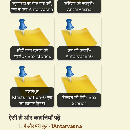
सुहागरात पर कैसे क्या करें,
सोफिया की मजबूरी-
क्या ना करें Antarvasna
Antarvasna
छोटी बहन कमला की
उषा की कहानी-
चुदाई0- Sex stories
Antarvasna0
हस्तमैथुन
Masturbation-0 एक
ठेकेदार की बीवी- Sex
लाभदायक क्रिया
Stories
ऐसी ही और कहानियाँ पढ़ें
मैं और मेरी बुआ-1Antarvasna