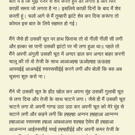
बात ये है कि मुझे रेजर से शेव करते हुये डर लगता है और फिर
काफ़ी समय जो लगता है ना। इसलिये काफ़ी दिनों के बाद मैं शेव
करती हूं। चलो आगे से मैं तुम्हारी झांटे शेव कर दिया करूंगा तो
कोमल इस बात के लिये सहमत हो गई।
मैंने जैसे ही उसकी चूत पर हाथ फ़िराया तो वो गीली गीली सी लगी
और हल्का सा पानी उसकी झांटो पर भी लगा हुआ था॥ पहले तो
मैंने अपनी अंगुली उसकी चूत में अन्दर डाल कर अन्दर बाहर करनी
चालू की तो वो तेजी के साथ आआअह्ह ऊओह्हह ऊऊहह
आययईई आअयईई स्सस्ससीईई करने लगी और बोली कि बस अब
चूसना शूरु करो ना।
मैंने भी उसकी चूत के होंठ खोल कर अपना मुंह उसकी गुलाबी चूत
से लगा दिया और तेजी के साथ चाटने लगा। जैसे ही मैं उसकी चूत
चाटने लगा वो अपनी गाण्ड उठा उठा कर अपनी चूत को मेरे मुंह से
सटाने लगी और कहने लगी कि ह्हह्हा अन्नन ह्हहाआ आन्नन्न
ह्हाआआ स्सस्सश ह्हआ आबआअस शह्हह ऐसेय ही ह्हहाआ
आअन्नन्न आईस्ससीई ययई ह्ह्हहीईई और अपनी कमर तेजी के