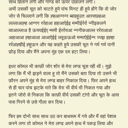
साथ हिलाने लगी और गाण्ड को ऊपर उछालने लगी।
अभी उसकी चूत को चाटते हुये पांच मिनट ही हुये होंगे कि वो जोर
जोर से चिल्लाने लगी कि ह्हआन्नन्न ब्बाहहूउत आस्सछहआ
लल्लाआह्ह आग्गग रर्रहाआ हहाआऐईइ मम्मीईर्रर्रा न्नीइकलने
व्वाआल्लाअ है ऊययईईए म्ममी ईरर्रराआ न्ननीकआल्ल रर्रराआआ
अहाआआ ह्हाआआ आआऐईई ल्लूऊऊओ मम्माऐईईन्न ज्ज्झ हह्हा
रर्रआह्हीई ह्हूऊन और यह कहते हुये उसकी चूत ने गर्म गर्म पानी
छोड़ दिया और मैंने अपना मुंह एक दम हटा लिया।
इधर कोमल भी काफ़ी जोर शोर से मेरा लण्ड चूस रही थी। मुझे
लगा कि मैं भी झड़ने वाला हू तो मैंने उसको बता दिया तो उसने भी
फ़ौरन अपने मुंह से मेरा लण्ड बाहर निकाल दिया। फिर अपने हाथ
से ही चार पांच झटके मारे कि मेरा भी वीर्य भी निकल गया और
इतने जोरो से निकला कि काफ़ी वीर्य उसकी टांगो और चूत के आस
पास गिरने से उसे गीला कर दिया।
फिर हम दोनो साथ साथ उठ कर बाथरूम में गये और मैं वहां पेशाब
करने लगा तो कोमल ने मेरा लण्ड अपने हाथ में पकड़ लिया और