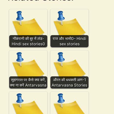
नौकरानी की बुर में लंड-
राज और भाभी0- Hindi
Hindi sex stories0
sex stories
सुहागरात पर कैसे क्या करें,
औरत की धधकती आग-1
क्या ना करें Antarvasna
Antarvasna Stories