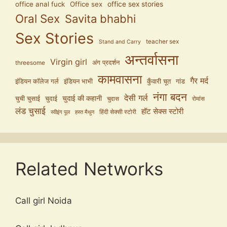
office anal fuck
Office sex
office sex stories
Oral Sex
Savita bhabhi
Sex Stories
teacher sex
Stand and Carry
अन्तर्वासना
Virgin girl
अंग प्रदर्शन
threesome
कामवासना
गैर मर्द
इंडियन कॉलेज गर्ल
इंडियन भाभी
कुँवारी चूत
गांड
नंगा बदन
देसी गर्ल
चुदाई की कहानी
चुची चुसाई
चुदाई
चुदास
रोमांस
लंड चुसाई
हॉट सेक्स स्टोरी
हिंदी सेक्सी स्टोरी
स्वीइंग पूल
हस्त मैथुन
Related Networks
Call girl Noida