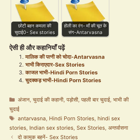
छोटी बहन कमला की
होली का रंग- माँ की चूत के
चुदाई0- Sex stories
संग-Antarvasna
ऐसी ही और कहानियाँ पढ़ें
मालिक की पत्नी को चोदा-Antarvasna
भाभी किराएदार-Sex Stories
काजल भाभी-Hindi Porn Stories
चुदक्कड़ भाभी-Hindi Porn Stories
Categories
अंजान
,
चुदाई की कहानी
,
पड़ोसी
,
पहली बार चुदाई
,
भाभी की
चुदाई
Tags
antarvasna
,
Hindi Porn Stories
,
hindi sex
stories
,
Indian sex stories
,
Sex Stories
,
अन्तर्वासना
दो कामुक बहनें- Sex Stories