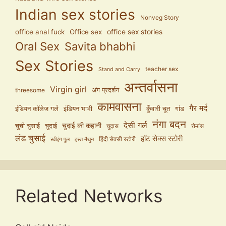
Indian sex stories
Nonveg Story
office anal fuck
Office sex
office sex stories
Oral Sex
Savita bhabhi
Sex Stories
teacher sex
Stand and Carry
अन्तर्वासना
Virgin girl
अंग प्रदर्शन
threesome
कामवासना
गैर मर्द
इंडियन कॉलेज गर्ल
इंडियन भाभी
कुँवारी चूत
गांड
नंगा बदन
देसी गर्ल
चुदाई की कहानी
चुची चुसाई
चुदाई
चुदास
रोमांस
लंड चुसाई
हॉट सेक्स स्टोरी
हिंदी सेक्सी स्टोरी
स्वीइंग पूल
हस्त मैथुन
Related Networks