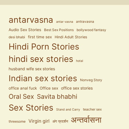
antarvasna
antravasna
antar vasna
Audio Sex Stories
Best Sex Positions
bollywood fantasy
first time sex
Hindi Adult Stories
desi bhabi
Hindi Porn Stories
hindi sex stories
hotal
husband wife sex stories
Indian sex stories
Nonveg Story
office anal fuck
Office sex
office sex stories
Oral Sex
Savita bhabhi
Sex Stories
teacher sex
Stand and Carry
अन्तर्वासना
Virgin girl
अंग प्रदर्शन
threesome