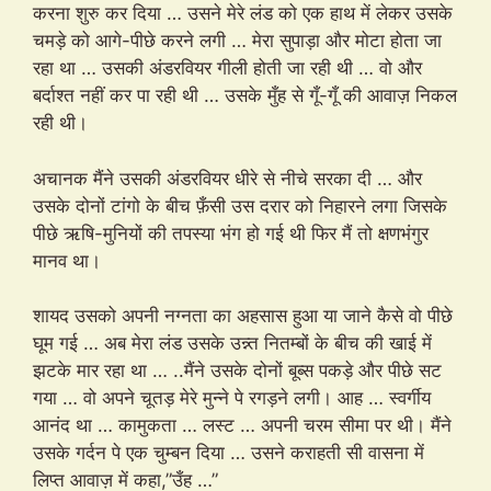
करना शुरु कर दिया … उसने मेरे लंड को एक हाथ में लेकर उसके
चमड़े को आगे-पीछे करने लगी … मेरा सुपाड़ा और मोटा होता जा
रहा था … उसकी अंडरवियर गीली होती जा रही थी … वो और
बर्दाश्त नहीं कर पा रही थी … उसके मुँह से गूँ-गूँ की आवाज़ निकल
रही थी।
अचानक मैंने उसकी अंडरवियर धीरे से नीचे सरका दी … और
उसके दोनों टांगो के बीच फ़ँसी उस दरार को निहारने लगा जिसके
पीछे ऋषि-मुनियों की तपस्या भंग हो गई थी फिर मैं तो क्षणभंगुर
मानव था।
शायद उसको अपनी नग्नता का अहसास हुआ या जाने कैसे वो पीछे
घूम गई … अब मेरा लंड उसके उन्न्त नितम्बों के बीच की खाई में
झटके मार रहा था … ..मैंने उसके दोनों बूब्स पकड़े और पीछे सट
गया … वो अपने चूतड़ मेरे मुन्ने पे रगड़ने लगी। आह … स्वर्गीय
आनंद था … कामुकता … लस्ट … अपनी चरम सीमा पर थी। मैंने
उसके गर्दन पे एक चुम्बन दिया … उसने कराहती सी वासना में
लिप्त आवाज़ में कहा,”उँह …”