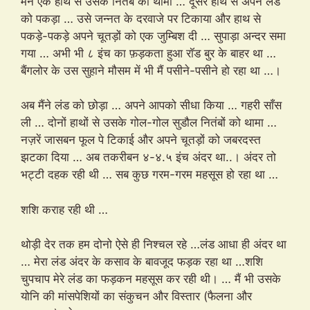
मैंने एक हाथ से उसके नितंब को थामा … दूसरे हाथ से अपने लंड
को पकड़ा … उसे जन्नत के दरवाजे पर टिकाया और हाथ से
पकड़े-पकड़े अपने चूतड़ों को एक जुम्बिश दी … सुपाड़ा अन्दर समा
गया … अभी भी ८ इंच का फ़ड़कता हुआ रॉड बुर के बाहर था …
बैंगलोर के उस सुहाने मौसम में भी मैं पसीने-पसीने हो रहा था …।
अब मैंने लंड को छोड़ा … अपने आपको सीधा किया … गहरी साँस
ली … दोनों हाथों से उसके गोल-गोल सुडौल नितंबों को थामा …
नज़रें जासबन फूल पे टिकाई और अपने चूतड़ों को जबरदस्त
झटका दिया … अब तकरीबन ४-४.५ इंच अंदर था..। अंदर तो
भट्टी दहक रही थी … सब कुछ गरम-गरम महसूस हो रहा था …
शशि कराह रही थी …
थोड़ी देर तक हम दोनो ऐसे ही निश्चल रहे …लंड आधा ही अंदर था
… मेरा लंड अंदर के कसाव के बावजूद फड़क रहा था …शशि
चुपचाप मेरे लंड का फड़कन महसूस कर रही थी। … मैं भी उसके
योनि की मांसपेशियों का संकुचन और विस्तार (फैलना और