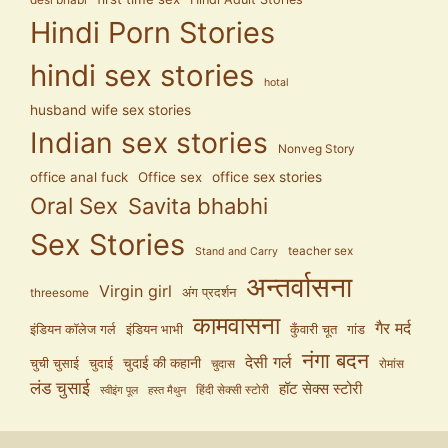
Hindi Porn Stories
hindi sex stories
hotal
husband wife sex stories
Indian sex stories
Nonveg Story
office anal fuck
Office sex
office sex stories
Oral Sex
Savita bhabhi
Sex Stories
teacher sex
Stand and Carry
अन्तर्वासना
Virgin girl
अंग प्रदर्शन
threesome
कामवासना
गैर मर्द
इंडियन कॉलेज गर्ल
इंडियन भाभी
कुँवारी चूत
गांड
नंगा बदन
देसी गर्ल
चुदाई की कहानी
चुची चुसाई
चुदाई
चुदास
रोमांस
लंड चुसाई
हॉट सेक्स स्टोरी
हिंदी सेक्सी स्टोरी
स्वीइंग पूल
हस्त मैथुन