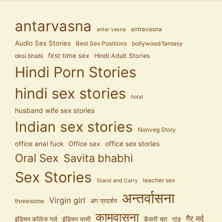
antarvasna
antravasna
antar vasna
Audio Sex Stories
Best Sex Positions
bollywood fantasy
first time sex
Hindi Adult Stories
desi bhabi
Hindi Porn Stories
hindi sex stories
hotal
husband wife sex stories
Indian sex stories
Nonveg Story
office anal fuck
Office sex
office sex stories
Oral Sex
Savita bhabhi
Sex Stories
teacher sex
Stand and Carry
अन्तर्वासना
Virgin girl
अंग प्रदर्शन
threesome
कामवासना
गैर मर्द
इंडियन कॉलेज गर्ल
इंडियन भाभी
कुँवारी चूत
गांड