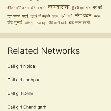
कामवासना
गैर मर्द
इंडियन कॉलेज गर्ल
इंडियन भाभी
कुँवारी चूत
गांड
नंगा बदन
देसी गर्ल
चुदाई की कहानी
चुची चुसाई
चुदाई
चुदास
रोमांस
लंड चुसाई
हॉट सेक्स स्टोरी
हिंदी सेक्सी स्टोरी
स्वीइंग पूल
हस्त मैथुन
Related Networks
Call girl Noida
Call girl Jodhpur
Call girl Delhi
Call girl Chandigarh