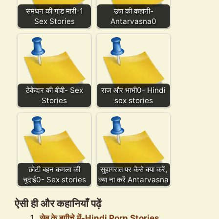
समधन की गांड मारी-1
उषा की कहानी-
Sex Stories
Antarvasna0
ठेकेदार की बीवी- Sex
राज और भाभी0- Hindi
Stories
sex stories
छोटी बहन कमला की
सुहागरात पर कैसे क्या करें,
चुदाई0- Sex stories
क्या ना करें Antarvasna
ऐसी ही और कहानियाँ पढ़ें
सेब के बगीचे में-Hindi Porn Stories