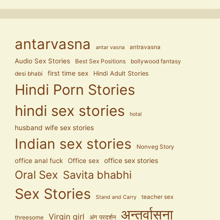
antarvasna
antravasna
antar vasna
Audio Sex Stories
Best Sex Positions
bollywood fantasy
first time sex
Hindi Adult Stories
desi bhabi
Hindi Porn Stories
hindi sex stories
hotal
husband wife sex stories
Indian sex stories
Nonveg Story
office anal fuck
Office sex
office sex stories
Oral Sex
Savita bhabhi
Sex Stories
teacher sex
Stand and Carry
अन्तर्वासना
Virgin girl
अंग प्रदर्शन
threesome