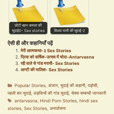
छोटी बहन कमला की
चुदाई0- Sex stories
विधवा भाभी की चुदाई-2
ऐसी ही और कहानियाँ पढ़ें
मेरी आत्मकथा-३ Sex Stories
प्रिया को वार्षिक-उत्सव में चोदा-Antarvasna
रद्दी वाले से गांड मरायी- Sex Stories
आन्टी की मालिश- Sex Stories
Categories
Popular Stories
,
अंजान
,
चुदाई की कहानी
,
पड़ोसी
,
पहली बार चुदाई
,
लड़कियों की गांड चुदाई
,
सेक्स सम्बन्धी जानकारी
Tags
antarvasna
,
Hindi Porn Stories
,
hindi sex
stories
,
Sex Stories
,
अन्तर्वासना