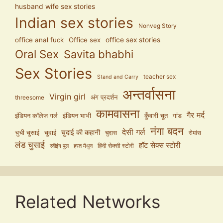
husband wife sex stories
Indian sex stories
Nonveg Story
office anal fuck
Office sex
office sex stories
Oral Sex
Savita bhabhi
Sex Stories
teacher sex
Stand and Carry
अन्तर्वासना
Virgin girl
अंग प्रदर्शन
threesome
कामवासना
गैर मर्द
इंडियन कॉलेज गर्ल
इंडियन भाभी
कुँवारी चूत
गांड
नंगा बदन
देसी गर्ल
चुदाई की कहानी
चुची चुसाई
चुदाई
चुदास
रोमांस
लंड चुसाई
हॉट सेक्स स्टोरी
हिंदी सेक्सी स्टोरी
स्वीइंग पूल
हस्त मैथुन
Related Networks