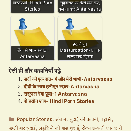
मास्टरजी- Hindi Porn
सुहागरात पर कैसे क्या करें,
Stories
क्या ना करें Antarvasna
हस्तमैथुन
लिंग की आत्मकथा0-
Masturbation-0 एक
Antarvasna
लाभदायक क्रिया
ऐसी ही और कहानियाँ पढ़ें
सर्दी की एक रात- मैं और मेरी भाभी-Antarvasna
दीदी के साथ हनीमून सफ़र-Antarvasna
ससुराल गेंदा फ़ूल-1 Antarvasna
वो हसीन शाम- Hindi Porn Stories
Categories
Popular Stories
,
अंजान
,
चुदाई की कहानी
,
पड़ोसी
,
पहली बार चुदाई
,
लड़कियों की गांड चुदाई
,
सेक्स सम्बन्धी जानकारी