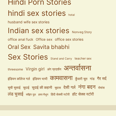
Hindi Porn Stories
hindi sex stories
hotal
husband wife sex stories
Indian sex stories
Nonveg Story
office anal fuck
Office sex
office sex stories
Oral Sex
Savita bhabhi
Sex Stories
teacher sex
Stand and Carry
अन्तर्वासना
Virgin girl
अंग प्रदर्शन
threesome
कामवासना
गैर मर्द
इंडियन कॉलेज गर्ल
इंडियन भाभी
कुँवारी चूत
गांड
नंगा बदन
देसी गर्ल
चुदाई की कहानी
चुची चुसाई
चुदाई
चुदास
रोमांस
लंड चुसाई
हॉट सेक्स स्टोरी
हिंदी सेक्सी स्टोरी
स्वीइंग पूल
हस्त मैथुन