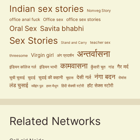
Indian sex stories
Nonveg Story
office anal fuck
Office sex
office sex stories
Oral Sex
Savita bhabhi
Sex Stories
teacher sex
Stand and Carry
अन्तर्वासना
Virgin girl
अंग प्रदर्शन
threesome
कामवासना
गैर मर्द
इंडियन कॉलेज गर्ल
इंडियन भाभी
कुँवारी चूत
गांड
नंगा बदन
देसी गर्ल
चुदाई की कहानी
चुची चुसाई
चुदाई
चुदास
रोमांस
लंड चुसाई
हॉट सेक्स स्टोरी
हिंदी सेक्सी स्टोरी
स्वीइंग पूल
हस्त मैथुन
Related Networks