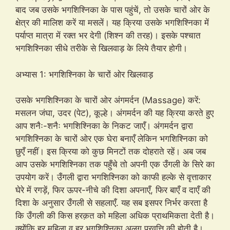
बाद जब उसके भगशिश्निका के पास पहुंचें, तो उसके चारों ओर के
क्षेत्र की मालिश करें या मसलें। यह क्रिया उसके भगशिश्निका में
पर्याप्त मात्रा में रक्त भर देगी (शिश्न की तरह)। इसके पश्चात
भगशिश्निका सीधे तरीके से खिलवाड़ के लिये तैयार होगी।
अभ्यास 1: भगशिश्निका के चारों ओर खिलवाड़
उसके भगशिश्निका के चारों ओर अंगमर्दन (Massage) करें:
मसलन जंघा, उदर (पेट), कूल्हे। अंगमर्दन की यह क्रिया करते हुए
आप शनैः-शनैः भगशिश्निका के निकट जाएँ। अंगमर्दन द्वारा
भगशिश्निका के चारों ओर एक घेरा बनाएँ लेकिन भगशिश्निका को
छुएँ नहीं। इस क्रिया को कुछ मिनटों तक दोहराते रहें। अब जब
आप उसके भगशिश्निका तक पहुँचे तो अपनी एक उँगली के सिरे का
उपयोग करें। उँगली द्वारा भगशिश्निका को काफी हल्के से वृत्ताकार
घेरे में रगड़ें, फिर ऊपर-नीचे की दिशा अपनाएँ, फिर बाएँ व दाएँ की
दिशा के अनुसार उँगली से सहलाएँ. यह सब इसपर निर्भर करता है
कि उँगली की किस हरक़त को महिला अधिक प्राथमिकता देती है।
क्योंकि हर महिला व हर भगशिश्निका अलग प्रवृत्ति की होती है।