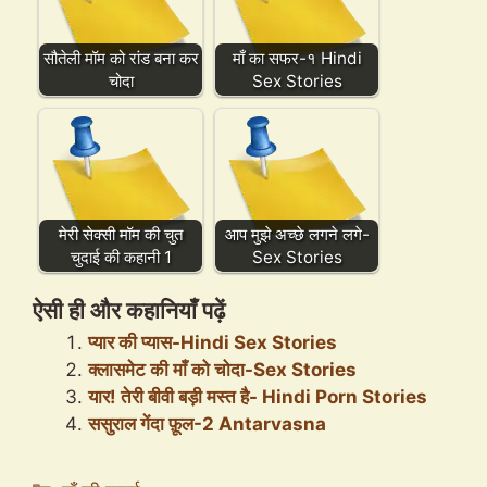
सौतेली मॉम को रांड बना कर
माँ का सफर-१ Hindi
चोदा
Sex Stories
मेरी सेक्सी मॉम की चुत
आप मुझे अच्छे लगने लगे-
चुदाई की कहानी 1
Sex Stories
ऐसी ही और कहानियाँ पढ़ें
प्यार की प्यास-Hindi Sex Stories
क्लासमेट की माँ को चोदा-Sex Stories
यार! तेरी बीवी बड़ी मस्त है- Hindi Porn Stories
ससुराल गेंदा फ़ूल-2 Antarvasna
Categories