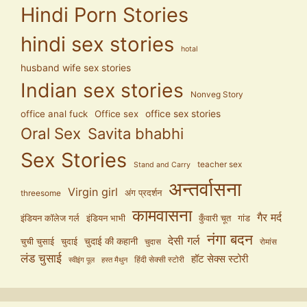
Hindi Porn Stories
hindi sex stories
hotal
husband wife sex stories
Indian sex stories
Nonveg Story
office anal fuck
Office sex
office sex stories
Oral Sex
Savita bhabhi
Sex Stories
teacher sex
Stand and Carry
अन्तर्वासना
Virgin girl
अंग प्रदर्शन
threesome
कामवासना
गैर मर्द
इंडियन कॉलेज गर्ल
इंडियन भाभी
कुँवारी चूत
गांड
नंगा बदन
देसी गर्ल
चुदाई की कहानी
चुची चुसाई
चुदाई
चुदास
रोमांस
लंड चुसाई
हॉट सेक्स स्टोरी
हिंदी सेक्सी स्टोरी
स्वीइंग पूल
हस्त मैथुन