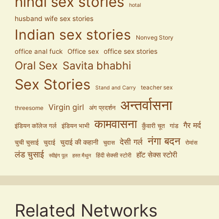
hindi sex stories
hotal
husband wife sex stories
Indian sex stories
Nonveg Story
office anal fuck
Office sex
office sex stories
Oral Sex
Savita bhabhi
Sex Stories
teacher sex
Stand and Carry
अन्तर्वासना
Virgin girl
अंग प्रदर्शन
threesome
कामवासना
गैर मर्द
इंडियन कॉलेज गर्ल
इंडियन भाभी
कुँवारी चूत
गांड
नंगा बदन
देसी गर्ल
चुदाई की कहानी
चुची चुसाई
चुदाई
चुदास
रोमांस
लंड चुसाई
हॉट सेक्स स्टोरी
हिंदी सेक्सी स्टोरी
स्वीइंग पूल
हस्त मैथुन
Related Networks