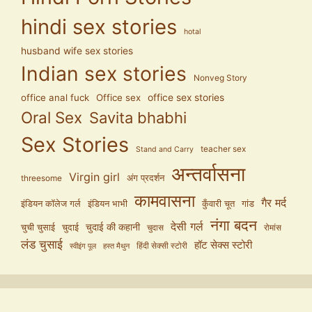
hindi sex stories
hotal
husband wife sex stories
Indian sex stories
Nonveg Story
office anal fuck
Office sex
office sex stories
Oral Sex
Savita bhabhi
Sex Stories
teacher sex
Stand and Carry
अन्तर्वासना
Virgin girl
अंग प्रदर्शन
threesome
कामवासना
गैर मर्द
इंडियन कॉलेज गर्ल
इंडियन भाभी
कुँवारी चूत
गांड
नंगा बदन
देसी गर्ल
चुदाई की कहानी
चुची चुसाई
चुदाई
चुदास
रोमांस
लंड चुसाई
हॉट सेक्स स्टोरी
हिंदी सेक्सी स्टोरी
स्वीइंग पूल
हस्त मैथुन