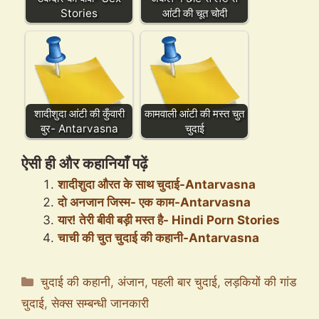
Stories
आंटी की चूत चोदी
शादीशुदा आंटी की कुँवारी
कामवाली आंटी की मस्त चुत
बुर- Antarvasna
चुदाई
ऐसी ही और कहानियाँ पढ़ें
शादीशुदा औरत के साथ चुदाई-Antarvasna
दो अनजान जिस्म- एक काम-Antarvasna
यार! तेरी बीवी बड़ी मस्त है- Hindi Porn Stories
चाची की चुत चुदाई की कहानी-Antarvasna
Categories
चुदाई की कहानी
,
अंजान
,
पहली बार चुदाई
,
लड़कियों की गांड
चुदाई
,
सेक्स सम्बन्धी जानकारी