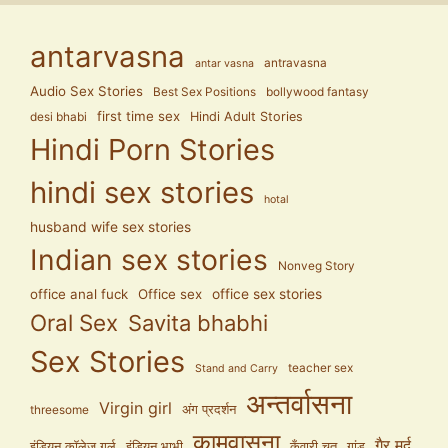
antarvasna
antravasna
antar vasna
Audio Sex Stories
Best Sex Positions
bollywood fantasy
first time sex
Hindi Adult Stories
desi bhabi
Hindi Porn Stories
hindi sex stories
hotal
husband wife sex stories
Indian sex stories
Nonveg Story
office anal fuck
Office sex
office sex stories
Oral Sex
Savita bhabhi
Sex Stories
teacher sex
Stand and Carry
अन्तर्वासना
Virgin girl
अंग प्रदर्शन
threesome
कामवासना
गैर मर्द
इंडियन कॉलेज गर्ल
इंडियन भाभी
कुँवारी चूत
गांड