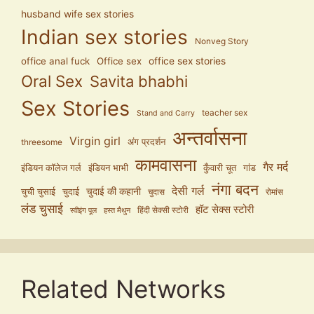
husband wife sex stories
Indian sex stories
Nonveg Story
office anal fuck
Office sex
office sex stories
Oral Sex
Savita bhabhi
Sex Stories
teacher sex
Stand and Carry
अन्तर्वासना
Virgin girl
अंग प्रदर्शन
threesome
कामवासना
गैर मर्द
इंडियन कॉलेज गर्ल
इंडियन भाभी
कुँवारी चूत
गांड
नंगा बदन
देसी गर्ल
चुदाई की कहानी
चुची चुसाई
चुदाई
चुदास
रोमांस
लंड चुसाई
हॉट सेक्स स्टोरी
हिंदी सेक्सी स्टोरी
स्वीइंग पूल
हस्त मैथुन
Related Networks