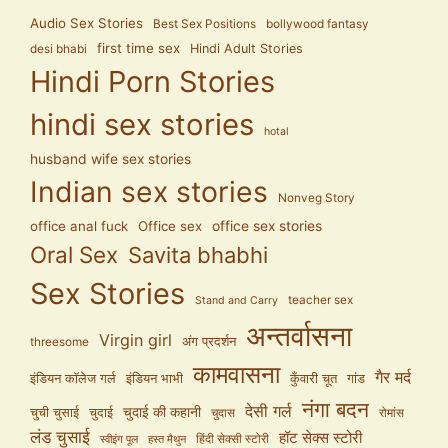
Audio Sex Stories
Best Sex Positions
bollywood fantasy
first time sex
Hindi Adult Stories
desi bhabi
Hindi Porn Stories
hindi sex stories
hotal
husband wife sex stories
Indian sex stories
Nonveg Story
office anal fuck
Office sex
office sex stories
Oral Sex
Savita bhabhi
Sex Stories
teacher sex
Stand and Carry
अन्तर्वासना
Virgin girl
अंग प्रदर्शन
threesome
कामवासना
गैर मर्द
इंडियन कॉलेज गर्ल
इंडियन भाभी
कुँवारी चूत
गांड
नंगा बदन
देसी गर्ल
चुदाई की कहानी
चुची चुसाई
चुदाई
चुदास
रोमांस
लंड चुसाई
हॉट सेक्स स्टोरी
हिंदी सेक्सी स्टोरी
स्वीइंग पूल
हस्त मैथुन