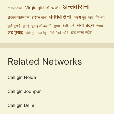
अन्तर्वासना
Virgin girl
अंग प्रदर्शन
threesome
कामवासना
गैर मर्द
इंडियन कॉलेज गर्ल
इंडियन भाभी
कुँवारी चूत
गांड
नंगा बदन
देसी गर्ल
चुदाई की कहानी
चुची चुसाई
चुदाई
चुदास
रोमांस
लंड चुसाई
हॉट सेक्स स्टोरी
हिंदी सेक्सी स्टोरी
स्वीइंग पूल
हस्त मैथुन
Related Networks
Call girl Noida
Call girl Jodhpur
Call girl Delhi