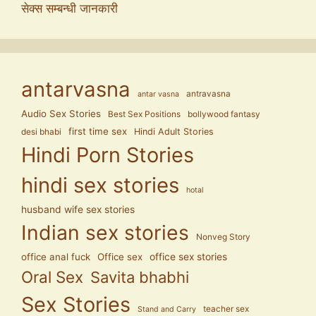
सेक्स सम्बन्धी जानकारी
antarvasna
antravasna
antar vasna
Audio Sex Stories
Best Sex Positions
bollywood fantasy
first time sex
Hindi Adult Stories
desi bhabi
Hindi Porn Stories
hindi sex stories
hotal
husband wife sex stories
Indian sex stories
Nonveg Story
office anal fuck
Office sex
office sex stories
Oral Sex
Savita bhabhi
Sex Stories
teacher sex
Stand and Carry