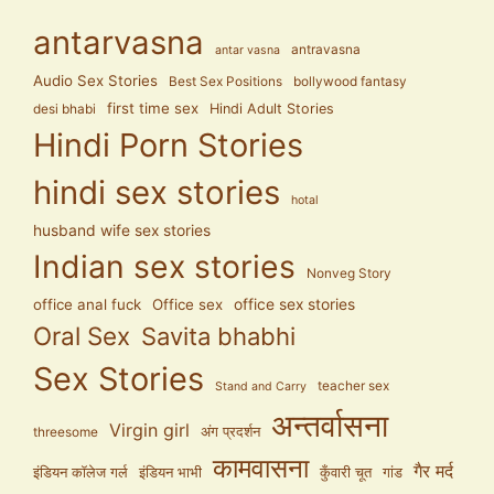
antarvasna
antravasna
antar vasna
Audio Sex Stories
Best Sex Positions
bollywood fantasy
first time sex
Hindi Adult Stories
desi bhabi
Hindi Porn Stories
hindi sex stories
hotal
husband wife sex stories
Indian sex stories
Nonveg Story
office anal fuck
Office sex
office sex stories
Oral Sex
Savita bhabhi
Sex Stories
teacher sex
Stand and Carry
अन्तर्वासना
Virgin girl
अंग प्रदर्शन
threesome
कामवासना
गैर मर्द
इंडियन कॉलेज गर्ल
इंडियन भाभी
कुँवारी चूत
गांड