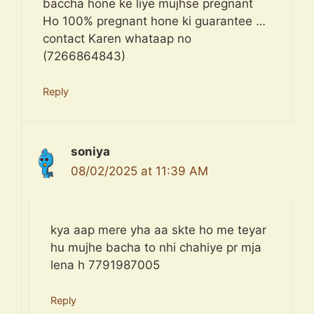
baccha hone ke liye mujhse pregnant
Ho 100% pregnant hone ki guarantee …
contact Karen whataap no
(7266864843)
Reply
soniya
08/02/2025 at 11:39 AM
kya aap mere yha aa skte ho me teyar
hu mujhe bacha to nhi chahiye pr mja
lena h 7791987005
Reply