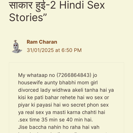
साकार हुई-2 Hindi Sex
Stories”
Ram Charan
31/01/2025 at 6:50 PM
My whataap no (7266864843) jo
housewife aunty bhabhi mom girl
divorced lady widhwa akeli tanha hai ya
kisi ke pati bahar rehete hai wo sex or
piyar ki payasi hai wo secret phon sex
ya real sex ya masti karna chahti hai
.sex time 35 min se 40 min hai.
Jise baccha nahin ho raha hai vah