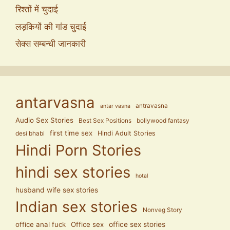
रिश्तों में चुदाई
लड़कियों की गांड चुदाई
सेक्स सम्बन्धी जानकारी
antarvasna
antravasna
antar vasna
Audio Sex Stories
Best Sex Positions
bollywood fantasy
first time sex
Hindi Adult Stories
desi bhabi
Hindi Porn Stories
hindi sex stories
hotal
husband wife sex stories
Indian sex stories
Nonveg Story
office anal fuck
Office sex
office sex stories