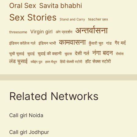
Oral Sex
Savita bhabhi
Sex Stories
teacher sex
Stand and Carry
अन्तर्वासना
Virgin girl
अंग प्रदर्शन
threesome
कामवासना
गैर मर्द
इंडियन कॉलेज गर्ल
इंडियन भाभी
कुँवारी चूत
गांड
नंगा बदन
देसी गर्ल
चुदाई की कहानी
चुची चुसाई
चुदाई
चुदास
रोमांस
लंड चुसाई
हॉट सेक्स स्टोरी
हिंदी सेक्सी स्टोरी
स्वीइंग पूल
हस्त मैथुन
Related Networks
Call girl Noida
Call girl Jodhpur