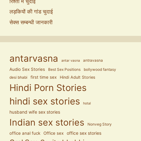
रिश्तों में चुदाई
लड़कियों की गांड चुदाई
सेक्स सम्बन्धी जानकारी
antarvasna
antravasna
antar vasna
Audio Sex Stories
Best Sex Positions
bollywood fantasy
first time sex
Hindi Adult Stories
desi bhabi
Hindi Porn Stories
hindi sex stories
hotal
husband wife sex stories
Indian sex stories
Nonveg Story
office anal fuck
Office sex
office sex stories