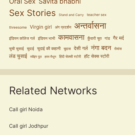
Oral Sex
Savita bhabhi
Sex Stories
teacher sex
Stand and Carry
अन्तर्वासना
Virgin girl
अंग प्रदर्शन
threesome
कामवासना
गैर मर्द
इंडियन कॉलेज गर्ल
इंडियन भाभी
कुँवारी चूत
गांड
नंगा बदन
देसी गर्ल
चुदाई की कहानी
चुची चुसाई
चुदाई
चुदास
रोमांस
लंड चुसाई
हॉट सेक्स स्टोरी
हिंदी सेक्सी स्टोरी
स्वीइंग पूल
हस्त मैथुन
Related Networks
Call girl Noida
Call girl Jodhpur