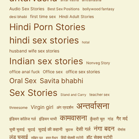
antravasna
antar vasna
Audio Sex Stories
Best Sex Positions
bollywood fantasy
first time sex
Hindi Adult Stories
desi bhabi
Hindi Porn Stories
hindi sex stories
hotal
husband wife sex stories
Indian sex stories
Nonveg Story
office anal fuck
Office sex
office sex stories
Oral Sex
Savita bhabhi
Sex Stories
teacher sex
Stand and Carry
अन्तर्वासना
Virgin girl
अंग प्रदर्शन
threesome
कामवासना
गैर मर्द
इंडियन कॉलेज गर्ल
इंडियन भाभी
कुँवारी चूत
गांड
नंगा बदन
देसी गर्ल
चुदाई की कहानी
चुची चुसाई
चुदाई
चुदास
रोमांस
लंड चुसाई
हॉट सेक्स स्टोरी
हिंदी सेक्सी स्टोरी
स्वीइंग पूल
हस्त मैथुन